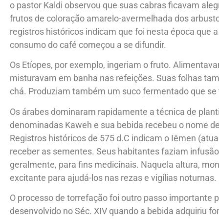
o pastor Kaldi observou que suas cabras ficavam ale
frutos de coloração amarelo-avermelhada dos arbust
registros históricos indicam que foi nesta época que a
consumo do café começou a se difundir.
Os Etíopes, por exemplo, ingeriam o fruto. Alimentav
misturavam em banha nas refeições. Suas folhas tam
chá. Produziam também um suco fermentado que se t
Os árabes dominaram rapidamente a técnica de planti
denominadas Kaweh e sua bebida recebeu o nome de K
Registros históricos de 575 d.C indicam o Iêmen (atua
receber as sementes. Seus habitantes faziam infusão
geralmente, para fins medicinais. Naquela altura, m
excitante para ajudá-los nas rezas e vigílias noturnas.
O processo de torrefação foi outro passo importante 
desenvolvido no Séc. XIV quando a bebida adquiriu 