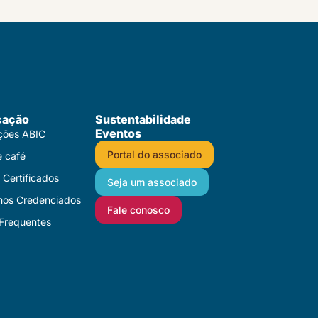
cação
Sustentabilidade
Eventos
ações ABIC
Portal do associado
e café
Certificados​
Seja um associado
mos Credenciados
Fale conosco
Frequentes