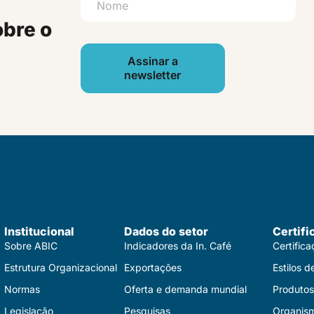
obre o
Assinar a
newsletter
Institucional
Dados do setor
Certifi
Sobre ABIC
Indicadores da In. Café
Certific
Estrutura Organizacional
Exportações
Estilos d
Normas
Oferta e demanda mundial
Produtos 
Legislação
Pesquisas
Organis