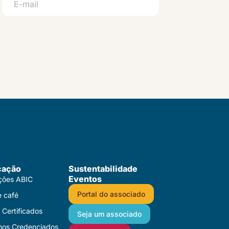
cação
Sustentabilidade
Eventos
ações ABIC
Portal do associado
e café
Certificados​
Seja um associado
mos Credenciados