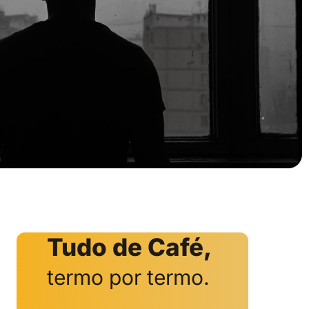
Tudo de Café,
termo por termo.