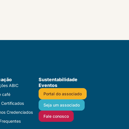
cação
Sustentabilidade
Eventos
ações ABIC
Portal do associado
e café
Certificados​
Seja um associado
mos Credenciados
Fale conosco
Frequentes