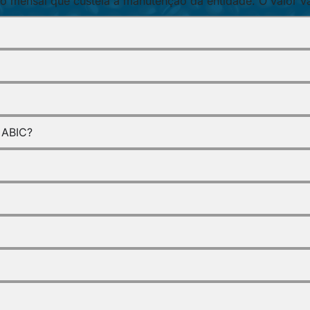
 mensal que custeia a manutenção da entidade. O valor va
 ABIC?