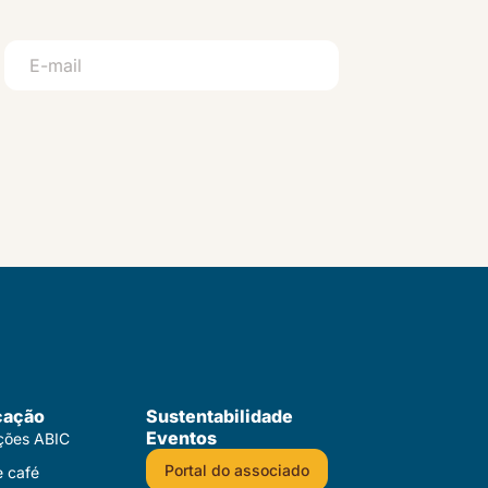
cação
Sustentabilidade
Eventos
ações ABIC
Portal do associado
e café